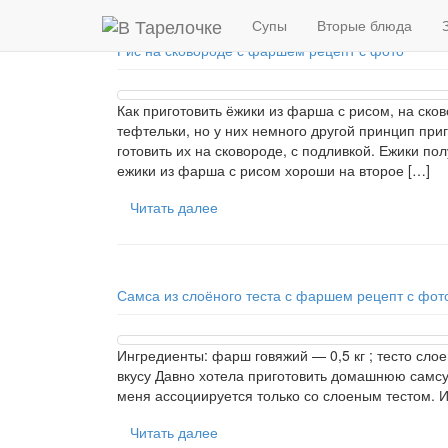
Супы
Вторые блюда
Рис на сковороде с фаршем рецепт с фото
Как приготовить ёжики из фарша с рисом, на ско
тефтельки, но у них немного другой принцип при
готовить их на сковороде, с подливкой. Ежики п
ежики из фарша с рисом хороши на второе […]
Читать далее
Самса из слоёного теста с фаршем рецепт с фот
Ингредиенты: фарш говяжий — 0,5 кг ; тесто слоен
вкусу Давно хотела приготовить домашнюю самсу, 
меня ассоциируется только со слоеным тестом. И 
Читать далее