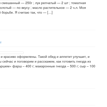
ш смешанный — 250г ; лук репчатый — 2 шт ; томатная
 молотый — по вкусу ; масло растительное — 2 ч.л. Моя
 борьбе. Я считаю так, что — […]
т
о и красиво оформлены. Такой обед и аппетит улучшит, и
сейчас и поговорим и расскажем, как готовить гнезда из
ршем» фарш – 400 г; макаронные гнезда – 500 г; сыр – 100