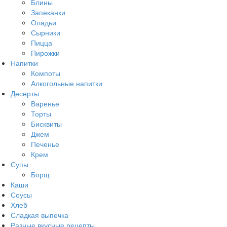
Блины
Запеканки
Оладьи
Сырники
Пицца
Пирожки
Напитки
Компоты
Алкогольные напитки
Десерты
Варенье
Торты
Бисквиты
Джем
Печенье
Крем
Супы
Борщ
Каши
Соусы
Хлеб
Сладкая выпечка
Разные вкусные рецепты