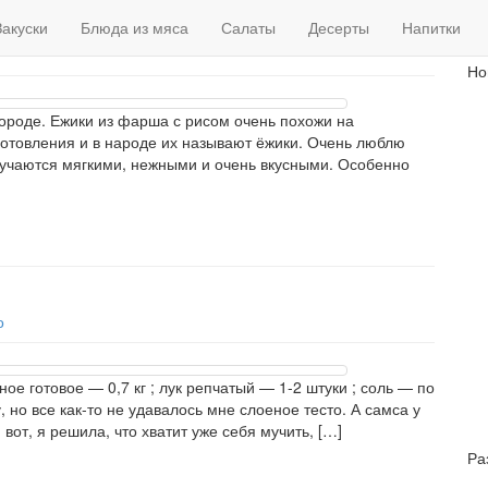
По
Закуски
Блюда из мяса
Салаты
Десерты
Напитки
Но
вороде. Ежики из фарша с рисом очень похожи на
готовления и в народе их называют ёжики. Очень люблю
олучаются мягкими, нежными и очень вкусными. Особенно
о
ое готовое — 0,7 кг ; лук репчатый — 1-2 штуки ; соль — по
но все как-то не удавалось мне слоеное тесто. А самса у
вот, я решила, что хватит уже себя мучить, […]
Ра