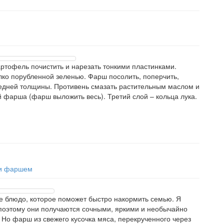
ртофель почистить и нарезать тонкими пластинками.
лко порубленной зеленью. Фарш посолить, поперчить,
редней толщины. Противень смазать растительным маслом и
 фарша (фарш выложить весь). Третий слой – кольца лука.
 и фаршем
е блюдо, которое поможет быстро накормить семью. Я
поэтому они получаются сочными, яркими и необычайно
 Но фарш из свежего кусочка мяса, перекрученного через