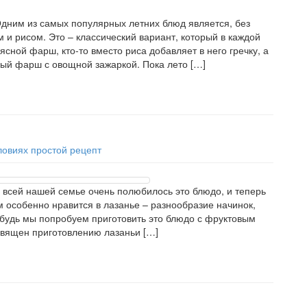
ним из самых популярных летних блюд является, без
и рисом. Это – классический вариант, который в каждой
сной фарш, кто-то вместо риса добавляет в него гречку, а
ый фарш с овощной зажаркой. Пока лето […]
ловиях простой рецепт
о всей нашей семье очень полюбилось это блюдо, и теперь
м особенно нравится в лазанье – разнообразие начинок,
ибудь мы попробуем приготовить это блюдо с фруктовым
священ приготовлению лазаньи […]