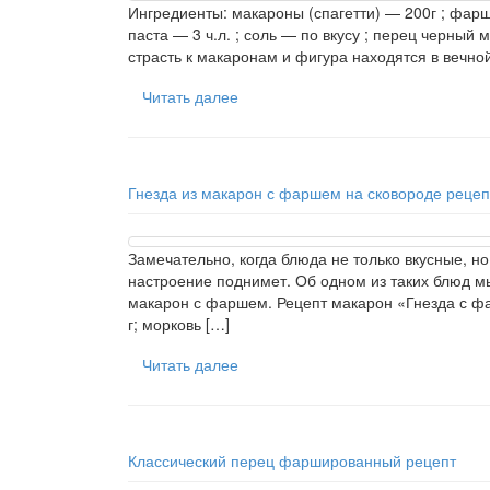
Ингредиенты: макароны (спагетти) — 200г ; фар
паста — 3 ч.л. ; соль — по вкусу ; перец черный
страсть к макаронам и фигура находятся в вечной
Читать далее
Гнезда из макарон с фаршем на сковороде рецеп
Замечательно, когда блюда не только вкусные, н
настроение поднимет. Об одном из таких блюд мы 
макарон с фаршем. Рецепт макарон «Гнезда с фа
г; морковь […]
Читать далее
Классический перец фаршированный рецепт