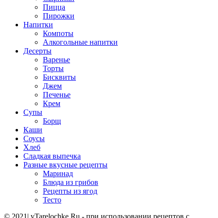
Пицца
Пирожки
Напитки
Компоты
Алкогольные напитки
Десерты
Варенье
Торты
Бисквиты
Джем
Печенье
Крем
Супы
Борщ
Каши
Соусы
Хлеб
Сладкая выпечка
Разные вкусные рецепты
Маринад
Блюда из грибов
Рецепты из ягод
Тесто
© 2021| vTarelochke.Ru - при использовании рецептов с