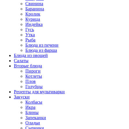
Свинина
Баранина
Кролик
Курица
Индейка
Гусь
Утка
Рыба
Блюда из печени
Блюда из фарша
Блюда из овощей
Салаты
Вторые блюда
Пироги
Котлеты
Плов
Голубцы
Рецепты для мультиварки
Закуски
Колбасы
Икра
Блины
Запеканки
Оладьи
Сырники