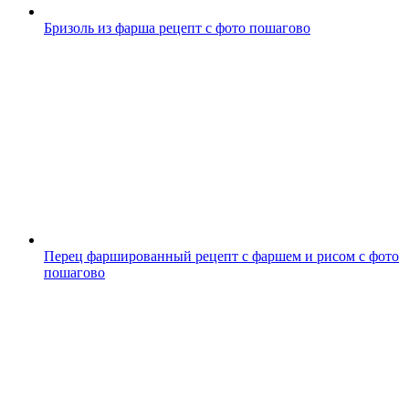
Бризоль из фарша рецепт с фото пошагово
Перец фаршированный рецепт с фаршем и рисом с фото
пошагово