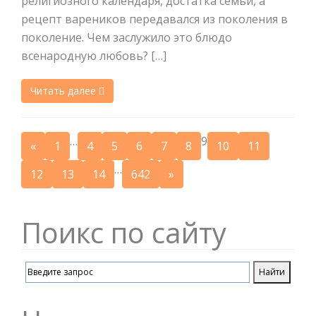
религиозного календаря, достатка семьи, а
рецепт вареников передавался из поколения в
поколение. Чем заслужило это блюдо
всенародную любовь? […]
Читать далее
…
9
«
1
4
5
6
7
8
10
11
…
12
13
14
642
»
Поикс по сайту