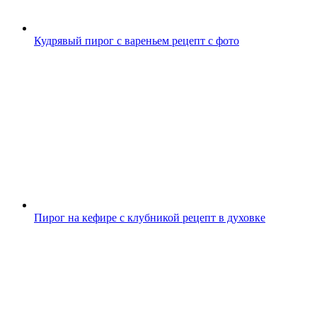
Кудрявый пирог с вареньем рецепт с фото
Пирог на кефире с клубникой рецепт в духовке