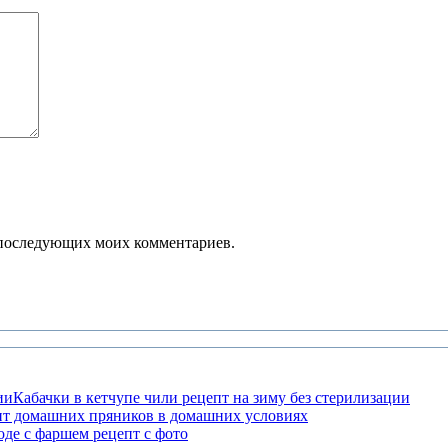
ля последующих моих комментариев.
Кабачки в кетчупе чили рецепт на зиму без стерилизации
пт домашних пряников в домашних условиях
оде с фаршем рецепт с фото