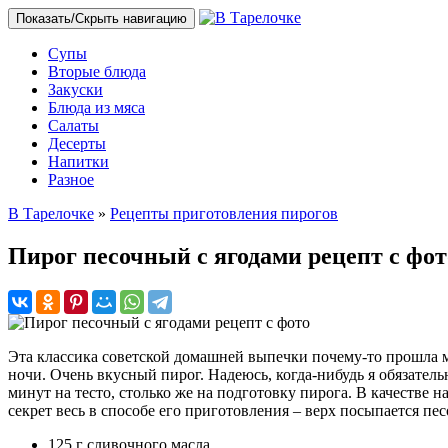
Показать/Скрыть навигацию
Супы
Вторые блюда
Закуски
Блюда из мяса
Салаты
Десерты
Напитки
Разное
В Тарелочке
»
Рецепты приготовления пирогов
Пирог песочный с ягодами рецепт с фот
Эта классика советской домашней выпечки почему-то прошла мо
ночи. Очень вкусный пирог. Надеюсь, когда-нибудь я обязател
минут на тесто, столько же на подготовку пирога. В качестве
секрет весь в способе его приготовления – верх посыпается пе
125 г сливочного масла,