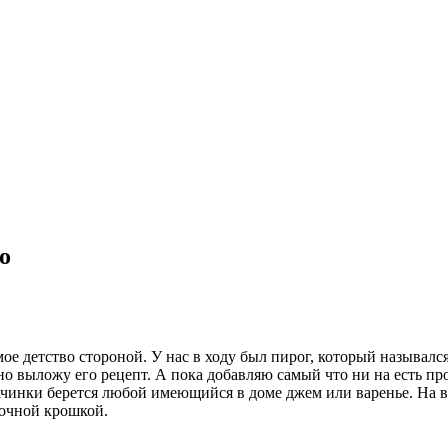
о
е детство стороной. У нас в ходу был пирог, который назывался
ьно выложу его рецепт. А пока добавляю самый что ни на есть п
 начинки берется любой имеющийся в доме джем или варенье. На
сочной крошкой.