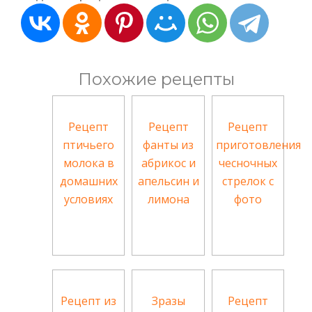
Похожие рецепты
Рецепт
Рецепт
Рецепт
птичьего
фанты из
приготовления
молока в
абрикос и
чесночных
домашних
апельсин и
стрелок с
условиях
лимона
фото
Рецепт из
Зразы
Рецепт