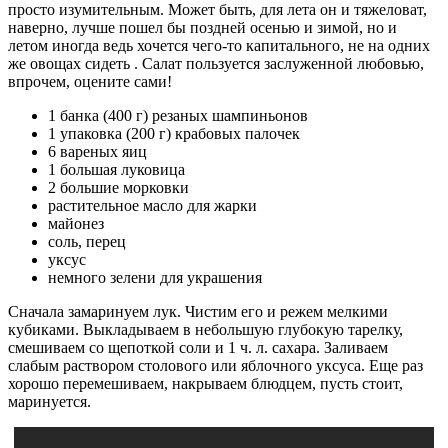
просто изумительным. Может быть, для лета он и тяжеловат,
наверно, лучше пошел бы поздней осенью и зимой, но и
летом иногда ведь хочется чего-то капитального, не на одних
же овощах сидеть . Салат пользуется заслуженной любовью,
впрочем, оцените сами!
1 банка (400 г) резаных шампиньонов
1 упаковка (200 г) крабовых палочек
6 вареных яиц
1 большая луковица
2 большие морковки
растительное масло для жарки
майонез
соль, перец
уксус
немного зелени для украшения
Сначала замаринуем лук. Чистим его и режем мелкими
кубиками. Выкладываем в небольшую глубокую тарелку,
смешиваем со щепоткой соли и 1 ч. л. сахара. Заливаем
слабым раствором столового или яблочного уксуса. Еще раз
хорошо перемешиваем, накрываем блюдцем, пусть стоит,
маринуется.