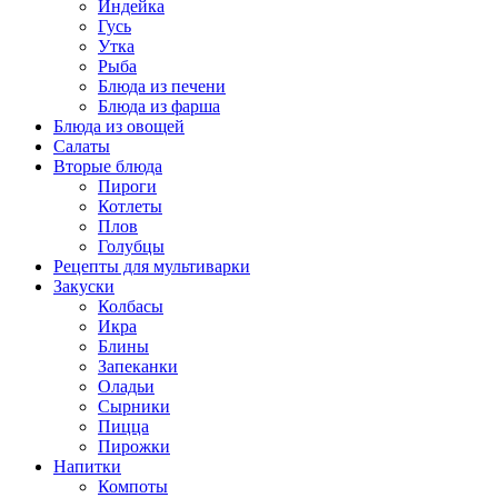
Индейка
Гусь
Утка
Рыба
Блюда из печени
Блюда из фарша
Блюда из овощей
Салаты
Вторые блюда
Пироги
Котлеты
Плов
Голубцы
Рецепты для мультиварки
Закуски
Колбасы
Икра
Блины
Запеканки
Оладьи
Сырники
Пицца
Пирожки
Напитки
Компоты