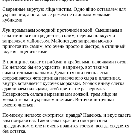
Сваренные вкрутую яйца чистим. Одно яйцо оставляем для
украшения, а остальные режем не слишком мелкими
кубиками.
Лук промываем холодной проточной водой. Смешиваем в
салатнице все ингредиенты, солим, перчим по вкусу и
заправляем майонезом. Майонез для заправки можно
приготовить самим, это очень просто и быстро, а отличный
вкус вы оцените сами.
В принципе, салат с грибами и крабовыми палочками готов.
Но неплохо бы его украсить, например, вот такими
симпатичными каллами. Делаются они очень легко —
сворачивается четвертинка плавленого сыра в пластинах,
внутрь вставляется кусочек морковки. Уголок внизу слегка
сдавливаем пальцами, чтоб цветок не развернулся.
Поверхность салата выравниваем ложкой, трем яйцо на
мелкой терке и украшаем цветами. Веточки петрушки —
вместо листьев.
По-моему, неплохо смотрится, правда? Надеюсь, и вкус салата
вам понравится. Такой салат красиво смотрится на
праздничном столе и очень нравится гостям, всегда съедается
без остатка.