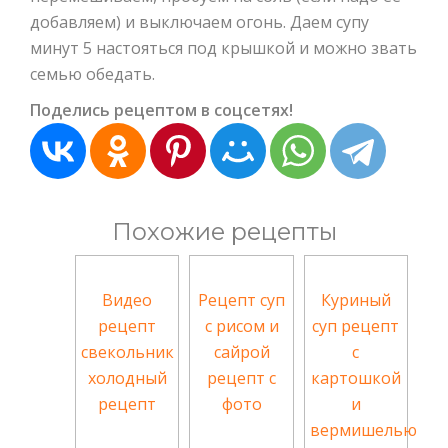
добавляем) и выключаем огонь. Даем супу
минут 5 настояться под крышкой и можно звать
семью обедать.
Поделись рецептом в соцсетях!
Похожие рецепты
Видео
Рецепт суп
Куриный
рецепт
с рисом и
суп рецепт
свекольник
сайрой
с
холодный
рецепт с
картошкой
рецепт
фото
и
вермишелью