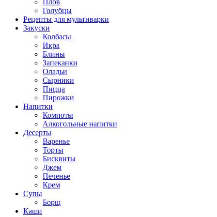
Плов
Голубцы
Рецепты для мультиварки
Закуски
Колбасы
Икра
Блины
Запеканки
Оладьи
Сырники
Пицца
Пирожки
Напитки
Компоты
Алкогольные напитки
Десерты
Варенье
Торты
Бисквиты
Джем
Печенье
Крем
Супы
Борщ
Каши