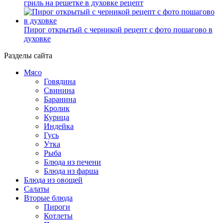
гриль на решетке в духовке рецепт
Пирог открытый с черникой рецепт с фото пошагово в
духовке
Разделы сайта
Мясо
Говядина
Свинина
Баранина
Кролик
Курица
Индейка
Гусь
Утка
Рыба
Блюда из печени
Блюда из фарша
Блюда из овощей
Салаты
Вторые блюда
Пироги
Котлеты