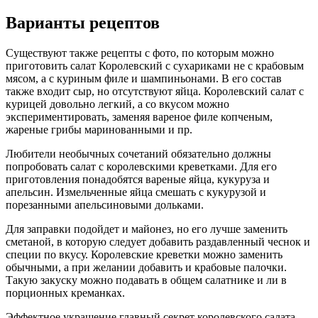
Варианты рецептов
Существуют также рецепты с фото, по которым можно
приготовить салат Королевский с сухариками не с крабовым
мясом, а с куриным филе и шампиньонами. В его состав
также входит сыр, но отсутствуют яйца. Королевский салат с
курицей довольно легкий, а со вкусом можно
экспериментировать, заменяя вареное филе копченым,
жареные грибы маринованными и пр.
Любители необычных сочетаний обязательно должны
попробовать салат с королевскими креветками. Для его
приготовления понадобятся вареные яйца, кукуруза и
апельсин. Измельченные яйца смешать с кукурузой и
порезанными апельсиновыми дольками.
Для заправки подойдет и майонез, но его лучше заменить
сметаной, в которую следует добавить раздавленный чеснок и
специи по вкусу. Королевские креветки можно заменить
обычными, а при желании добавить и крабовые палочки.
Такую закуску можно подавать в общем салатнике и ли в
порционных креманках.
Эффектное украшение главный секрет королевского салата.