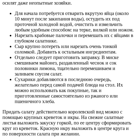
осилят даже неопытные хозяйки.
Для начала потребуется отварить вкрутую яйца (около
10 минут после закипания воды), остудить их под
проточной холодной водой, очистить и измельчить
любым удобным способом: на терке, вилкой или ножом.
Нарезать крабовые палочки и перемешать их с яйцами в
глубоком салатнике.
Сыр крупно потереть или нарезать очень тонкой
соломкой. Добавить к остальным ингредиентам.
Отдельно следует приготовить заправку. В миске
смешиваем майонез, раздавленный чеснок и сок
половинки лимона, тщательно перемешиваем и
заливаем соусом салат.
Сухарики добавляются в последнюю очередь,
желательно перед самой подачей блюда на стол. Их
можно использовать как покупные, так и
приготовленные самостоятельно из ржаного или
пшеничного хлеба.
Придать салату действительно королевский вид можно с
помощью крупных креветок и икры. На свежие салатные
листья выложить закуску горкой, по ее центру сформировать
круг из креветок. Красную икру выложить в центре круга и
по поверхности салата при желании.