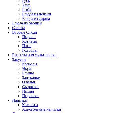
Гусь
Утка
Рыба
Блюда из печени
Блюда из фарша
Блюда из овощей
Салаты
Вторые блюда
Пироги
Котлеты
Плов
Голубцы
Рецепты для мультиварки
Закуски
Колбасы
Икра
Блины
Запеканки
Оладьи
Сырники
Пицца
Пирожки
Напитки
Компоты
Алкогольные напитки