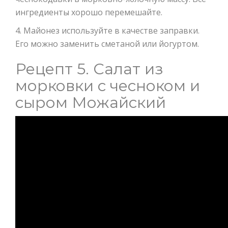
ингредиенты хорошо перемешайте.
4. Майонез используйте в качестве заправки.
Его можно заменить сметаной или йогуртом.
Рецепт 5. Салат из
морковки с чесноком и
сыром Можайский