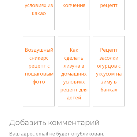
условиях из
копчения
рецепт
какао
Воздушный
Как
Рецепт
сникерс
сделать
засолки
рецепт с
лизуна в
огурцов с
пошаговым
домашних
уксусом на
фото
условиях
зиму в
рецепт для
банках
детей
Добавить комментарий
Ваш адрес email не будет опубликован.