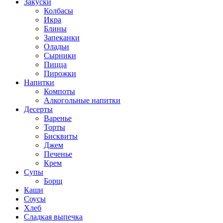
Закуски
Колбасы
Икра
Блины
Запеканки
Оладьи
Сырники
Пицца
Пирожки
Напитки
Компоты
Алкогольные напитки
Десерты
Варенье
Торты
Бисквиты
Джем
Печенье
Крем
Супы
Борщ
Каши
Соусы
Хлеб
Сладкая выпечка