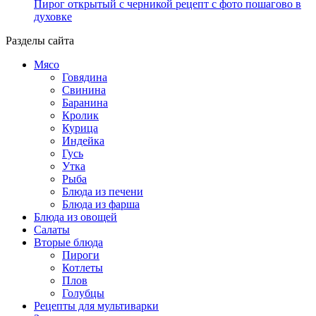
Пирог открытый с черникой рецепт с фото пошагово в
духовке
Разделы сайта
Мясо
Говядина
Свинина
Баранина
Кролик
Курица
Индейка
Гусь
Утка
Рыба
Блюда из печени
Блюда из фарша
Блюда из овощей
Салаты
Вторые блюда
Пироги
Котлеты
Плов
Голубцы
Рецепты для мультиварки