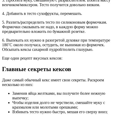
3. Просеять муку, смешанную с разрыхлителем. Взбить массу
венчиком/миксером. Тесто получится довольно вязким.
4. Добавить в тесто сухофрукты, перемешать.
5. Разлить/распределить тесто по силиконовым формочкам.
Формочки смазывать не надо, в каждую форму можно
предварительно вложить по бумажной розетке.
6. Выпекать их нужно в разогретой духовке при температуре
180˚С около получаса, остудить, не вынимая из формочек.
Обсыпать кексы сахарной пудрой/полить глазурью.
Еще один рецепт вкусных кексов:
Главные секреты кексов
Даже самый обычный кекс имеет свои секреты. Раскроем
несколько из них:
Заменив яйца желтками, вы получите более нежную
выпечку;
Чтобы изделия долго не черствели, смешайте муку с
крахмалом или молотыми орешками;
Взбивать тесто нужно быстро, мешая его сверху вниз;