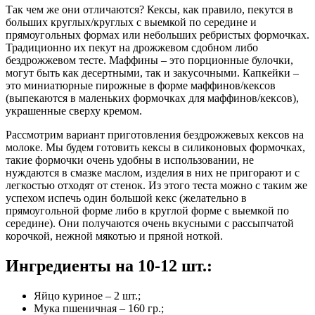
Так чем же они отличаются? Кексы, как правило, пекутся в
больших круглых/круглых с выемкой по середине и
прямоугольных формах или небольших ребристых формочках.
Традиционно их пекут на дрожжевом сдобном либо
бездрожжевом тесте. Маффины – это порционные булочки,
могут быть как десертными, так и закусочными. Капкейки –
это миниатюрные пирожные в форме маффинов/кексов
(выпекаются в маленьких формочках для маффинов/кексов),
украшенные сверху кремом.
Рассмотрим вариант приготовления бездрожжевых кексов на
молоке. Мы будем готовить кексы в силиконовых формочках,
такие формочки очень удобны в использовании, не
нуждаются в смазке маслом, изделия в них не пригорают и с
легкостью отходят от стенок. Из этого теста можно с таким же
успехом испечь один большой кекс (желательно в
прямоугольной форме либо в круглой форме с выемкой по
середине). Они получаются очень вкусными с рассыпчатой
корочкой, нежной мякотью и пряной ноткой.
Ингредиенты на 10-12 шт.:
Яйцо куриное – 2 шт.;
Мука пшеничная – 160 гр.;