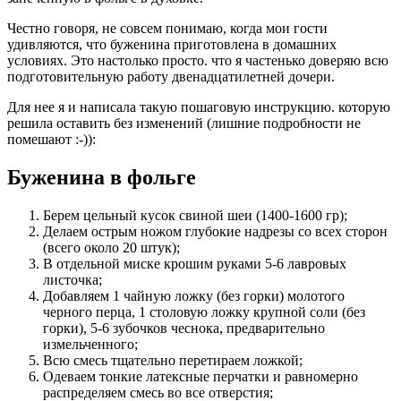
Честно говоря, не совсем понимаю, когда мои гости
удивляются, что буженина приготовлена в домашних
условиях. Это настолько просто. что я частенько доверяю всю
подготовительную работу двенадцатилетней дочери.
Для нее я и написала такую пошаговую инструкцию. которую
решила оставить без изменений (лишние подробности не
помешают :-)):
Буженина в фольге
Берем цельный кусок свиной шеи (1400-1600 гр);
Делаем острым ножом глубокие надрезы со всех сторон
(всего около 20 штук);
В отдельной миске крошим руками 5-6 лавровых
листочка;
Добавляем 1 чайную ложку (без горки) молотого
черного перца, 1 столовую ложку крупной соли (без
горки), 5-6 зубочков чеснока, предварительно
измельченного;
Всю смесь тщательно перетираем ложкой;
Одеваем тонкие латексные перчатки и равномерно
распределяем смесь во все отверстия;