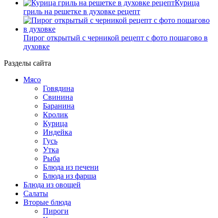
Курица
гриль на решетке в духовке рецепт
Пирог открытый с черникой рецепт с фото пошагово в
духовке
Разделы сайта
Мясо
Говядина
Свинина
Баранина
Кролик
Курица
Индейка
Гусь
Утка
Рыба
Блюда из печени
Блюда из фарша
Блюда из овощей
Салаты
Вторые блюда
Пироги