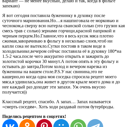
вариант — не менее вкусный, делаю и так, когда в фольге
запекаю)
Я вот сегодня поставила буженинку в духовку после
суточного маринования.Но…я нашпиговала ее морковью и
чесноком,а сверху всю натерла сванской солью (это грузин кая
смесь трав с солью) зернами горчици,красной паприкой и
черным перцем.Но.Главное,что я весь кусок мяса плотно
сжимая,заворачиваю в фольгу в несколько слоев,чтоб ни
капли сока не вытекло.Сутки постояв в таком виде в
холодильнике,вечером сейчас поставила её в духовку 180*на
1.5-2 часа.после чего аккуратно открыть и зажарить до
золотистой корочки 30 минут.А потом опять в эту фольгу и
остывать до завтра,Потом холод и вечером нарезка из
буженины на вашем столе.P.S.У нас свинина,это не
кашерно,но когда одна моя соседка спросила рецепт моего
мяса,я удивилась,она живет в другом крыле моего дома и до
нее каждый раз доходят эти запахи. Уж очень вкусно
получается))
Классный рецепт, спасибо. А запах… Запах называется
«смерть соседям». Хоть ходи раздавай потом бутерброды.
Поделись рецептом в соцсетях!