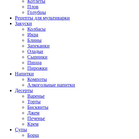
Котлеты
Плов
Голубцы
Рецепты для мультиварки
Закуски
Колбасы
Икра
Блины
Запеканки
Оладьи
Сырники
Пицца
Пирожки
Напитки
Компоты
Алкогольные напитки
Десерты
Варенье
Торты
Бисквиты
Джем
Печенье
Крем
Супы
Борщ