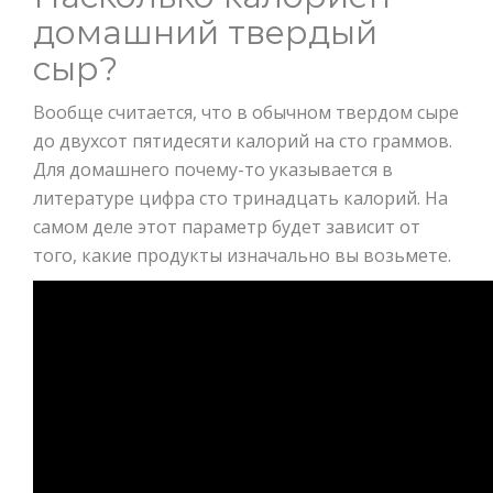
домашний твердый
сыр?
Вообще считается, что в обычном твердом сыре
до двухсот пятидесяти калорий на сто граммов.
Для домашнего почему-то указывается в
литературе цифра сто тринадцать калорий. На
самом деле этот параметр будет зависит от
того, какие продукты изначально вы возьмете.